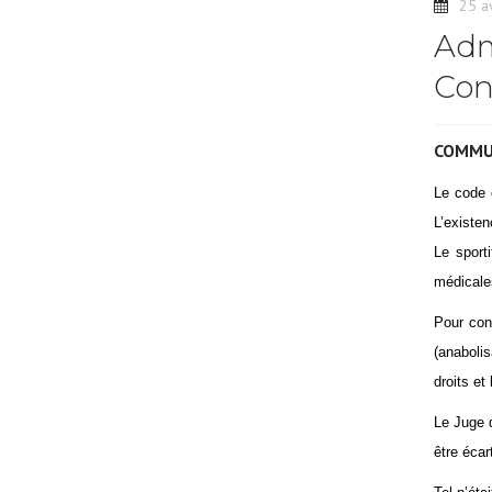
25 a
Adm
Con
COMMU
Le code d
L’existen
Le sport
médicales
Pour con
(anabolis
droits et
Le Juge d
être écar