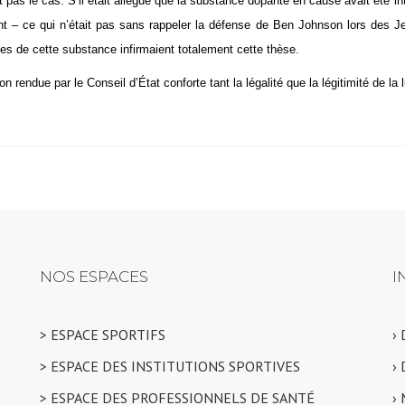
it pas le cas. S’il était allégué que la substance dopante en cause avait été in
nt – ce qui n’était pas sans rappeler la défense de Ben Johnson lors des J
es de cette substance infirmaient totalement cette thèse.
on rendue par le Conseil d’État conforte tant la légalité que la légitimité de la 
NOS ESPACES
I
> ESPACE SPORTIFS
›
> ESPACE DES INSTITUTIONS SPORTIVES
›
> ESPACE DES PROFESSIONNELS DE SANTÉ
›