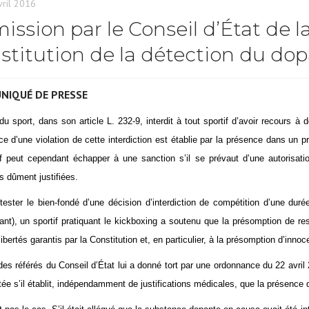
vril 2016
ission par le Conseil d’État de l
stitution de la détection du do
NIQUÉ DE PRESSE
u sport, dans son article L. 232-9, interdit à tout sportif d’avoir recours 
ce d’une violation de cette interdiction est établie par la présence dans un
if peut cependant échapper à une sanction s’il se prévaut d’une autorisat
 dûment justifiées.
tester le bien-fondé d’une décision d’interdiction de compétition d’une duré
ant), un sportif pratiquant le kickboxing a soutenu que la présomption de res
 libertés garantis par la Constitution et, en particulier, à la présomption d’inno
es référés du Conseil d’État lui a donné tort par une ordonnance du 22 avril 
tée s’il établit, indépendamment de justifications médicales, que la présence 