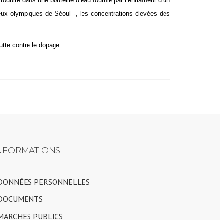
troduite dans une bouteille d’eau fournie par l’entraîneur d’un
eux olympiques de Séoul -, les concentrations élevées des
lutte contre le dopage.
NFORMATIONS
 DONNÉES PERSONNELLES
 DOCUMENTS
 MARCHES PUBLICS