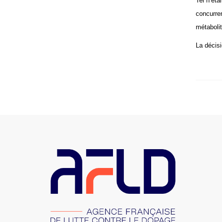
Tel n’éta
concurre
métabolit
La décisi