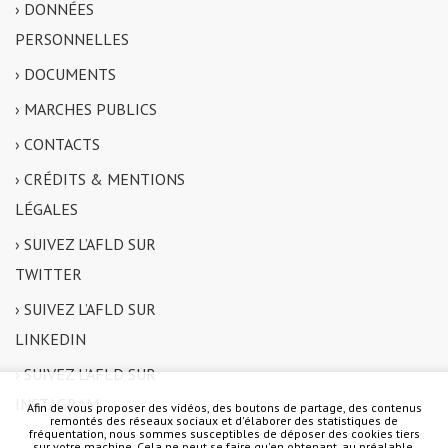
› DONNÉES
PERSONNELLES
› DOCUMENTS
› MARCHES PUBLICS
› CONTACTS
› CRÉDITS & MENTIONS
LÉGALES
› SUIVEZ L’AFLD SUR
TWITTER
› SUIVEZ L’AFLD SUR
LINKEDIN
› SUIVEZ L’AFLD SUR
INSTAGRAM
Afin de vous proposer des vidéos, des boutons de partage, des contenus
remontés des réseaux sociaux et d'élaborer des statistiques de
fréquentation, nous sommes susceptibles de déposer des cookies tiers
sur votre machine. Cela ne peut se faire qu'en obtenant, au préalable,