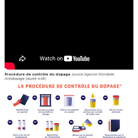
Procédure de contrôle du dopage
,
source Agence Mondiale
Antidopage (durée 4:49)