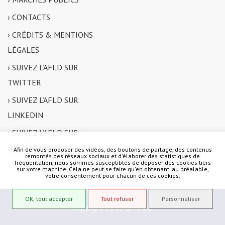
› CONTACTS
› CRÉDITS & MENTIONS
LÉGALES
› SUIVEZ L’AFLD SUR
TWITTER
› SUIVEZ L’AFLD SUR
LINKEDIN
› SUIVEZ L’AFLD SUR
INSTAGRAM
Afin de vous proposer des vidéos, des boutons de partage, des contenus
remontés des réseaux sociaux et d'élaborer des statistiques de
fréquentation, nous sommes susceptibles de déposer des cookies tiers
sur votre machine. Cela ne peut se faire qu'en obtenant, au préalable,
votre consentement pour chacun de ces cookies.
OK, tout accepter
Tout refuser
Personnaliser
copyright 2015 © AFLD