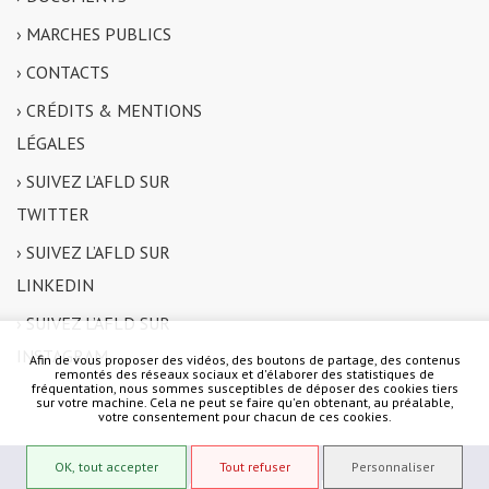
› MARCHES PUBLICS
› CONTACTS
› CRÉDITS & MENTIONS
LÉGALES
› SUIVEZ L’AFLD SUR
TWITTER
› SUIVEZ L’AFLD SUR
LINKEDIN
› SUIVEZ L’AFLD SUR
INSTAGRAM
Afin de vous proposer des vidéos, des boutons de partage, des contenus
remontés des réseaux sociaux et d'élaborer des statistiques de
fréquentation, nous sommes susceptibles de déposer des cookies tiers
sur votre machine. Cela ne peut se faire qu'en obtenant, au préalable,
votre consentement pour chacun de ces cookies.
OK, tout accepter
Tout refuser
Personnaliser
copyright 2015 © AFLD