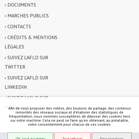
› DOCUMENTS
› MARCHES PUBLICS
› CONTACTS
› CRÉDITS & MENTIONS
LÉGALES
› SUIVEZ L’AFLD SUR
TWITTER
› SUIVEZ L’AFLD SUR
LINKEDIN
› SUIVEZ L’AFLD SUR
INSTAGRAM
Afin de vous proposer des vidéos, des boutons de partage, des contenus
remontés des réseaux sociaux et d'élaborer des statistiques de
fréquentation, nous sommes susceptibles de déposer des cookies tiers
sur votre machine. Cela ne peut se faire qu'en obtenant, au préalable,
votre consentement pour chacun de ces cookies.
OK, tout accepter
Tout refuser
Personnaliser