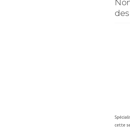
Nom
des
Spécial
cette s