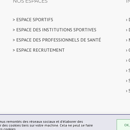
NOS ESPACES
I
> ESPACE SPORTIFS
›
> ESPACE DES INSTITUTIONS SPORTIVES
›
> ESPACE DES PROFESSIONNELS DE SANTÉ
›
> ESPACE RECRUTEMENT
›
›
›
›
›
enus remontés des réseaux sociaux et d'élaborer des
copyright 2015 © AFLD
OK,
des cookies tiers sur votre machine. Cela ne peut se faire
es cookies.