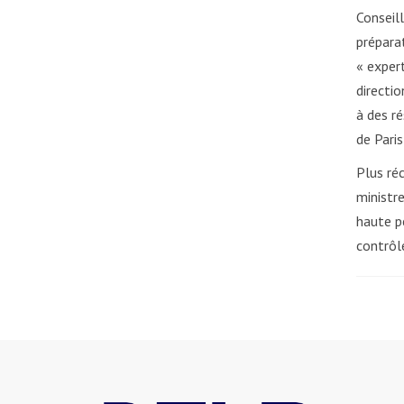
Conseil
prépara
« expert
directio
à des r
de Pari
Plus ré
ministre
haute p
contrôl