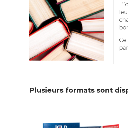
L’i
leu
cha
bon
Ce 
par
Plusieurs formats sont dis